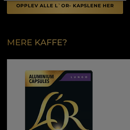
OPPLEV ALLE L`OR- KAPSLENE HER
MERE KAFFE?