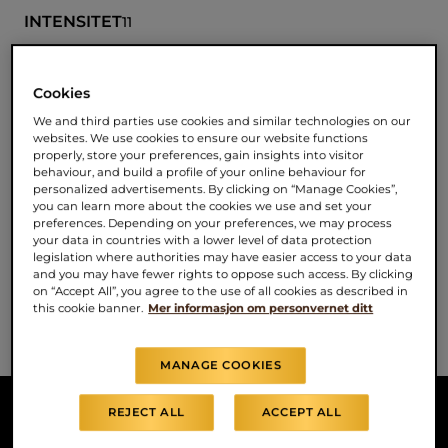
INTENSITET
11
Espresso (40 ml), Ristretto (25 ml)
Cookies
KRAFTIG – UTTRYKKSFULL – EKSEMPLARISK
We and third parties use cookies and similar technologies on our
websites. We use cookies to ensure our website functions
properly, store your preferences, gain insights into visitor
behaviour, and build a profile of your online behaviour for
Størrelser tilgjengelig
personalized advertisements. By clicking on “Manage Cookies”,
you can learn more about the cookies we use and set your
10 STK, KAFFEKAPSLER I ALUMINIUM
preferences. Depending on your preferences, we may process
your data in countries with a lower level of data protection
legislation where authorities may have easier access to your data
and you may have fewer rights to oppose such access. By clicking
on “Accept All”, you agree to the use of all cookies as described in
this cookie banner.
Mer informasjon om personvernet ditt
MANAGE COOKIES
REJECT ALL
ACCEPT ALL