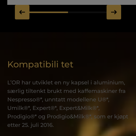
Kompatibili tet
L’OR har utviklet en ny kapsel i aluminium,
særlig tiltenkt brukt med kaffemaskiner fra
Nespresso®*, unntatt modellene U®*,
Umilk®*, Expert®*, Expert&Milk®*,
Prodigio®* og Prodigio&Milk®*, som er kjøpt
etter 25. juli 2016.