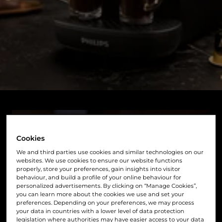
Cookies
We and third parties use cookies and similar technologies on our
websites. We use cookies to ensure our website functions
properly, store your preferences, gain insights into visitor
behaviour, and build a profile of your online behaviour for
personalized advertisements. By clicking on “Manage Cookies”,
you can learn more about the cookies we use and set your
preferences. Depending on your preferences, we may process
your data in countries with a lower level of data protection
legislation where authorities may have easier access to your data