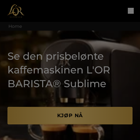
Home
Se den prisbelønte
kaffemaskinen L'OR
BARISTA® Sublime
KJØP NÅ