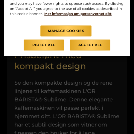
and you may have fewer rights to oppose such access. By clicking
on “Accept All”, you agree to the use of all cookies as described in
this cookie banner.
Mer informasjon om personvernet ditt
MANAGE COOKIES
REJECT ALL
ACCEPT ALL
Prisbelønt med
kompakt design
Se den kompakte design og de rene
linjene til kaffemaskinen L'OR
BARISTA® Sublime. Denne elegante
kaffemaskinen vil passe perfekt i
hjemmet ditt. L'OR BARISTA® Sublime
har et subtil design som vitner om
finessen den bruker for å lage